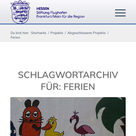
Du bist hier:
Startseite
/
Projekte
/
Abgeschlossene Projekte
/
Ferien
SCHLAGWORTARCHIV
FÜR:
FERIEN