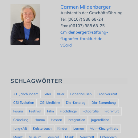
Carmen Mildenberger
Assistentin der Geschäftsführung
Tel: (06107) 988 68-24
Fax: (06107) 988 68-25
c.mildenberger@stiftung-
flughafen-frankfurt.de
vCard
SCHLAGWÖRTER
21. Jahrhundert
50er
80er
Babenhausen
Biodiversität
CSI Evolution
CSI Medicine
Dia-Katalog
Dia-Sammlung
Fauna
Festival
Film
Flüchtlinge
Fotografie
Frankfurt
Gründung
Hanau
Hessen
Integration
Jugendliche
Jung+Alt
Kelsterbach
Kinder
Lernen
Main-Kinzig-Kreis
Mainz
Museum
Musical
Musik
Neustadt
Offenbach