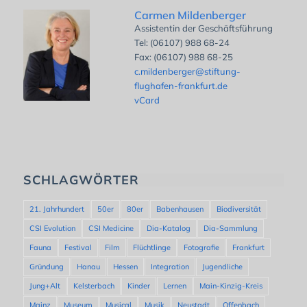
Carmen Mildenberger
Assistentin der Geschäftsführung
Tel: (06107) 988 68-24
Fax: (06107) 988 68-25
c.mildenberger@stiftung-
flughafen-frankfurt.de
vCard
SCHLAGWÖRTER
21. Jahrhundert
50er
80er
Babenhausen
Biodiversität
CSI Evolution
CSI Medicine
Dia-Katalog
Dia-Sammlung
Fauna
Festival
Film
Flüchtlinge
Fotografie
Frankfurt
Gründung
Hanau
Hessen
Integration
Jugendliche
Jung+Alt
Kelsterbach
Kinder
Lernen
Main-Kinzig-Kreis
Mainz
Museum
Musical
Musik
Neustadt
Offenbach