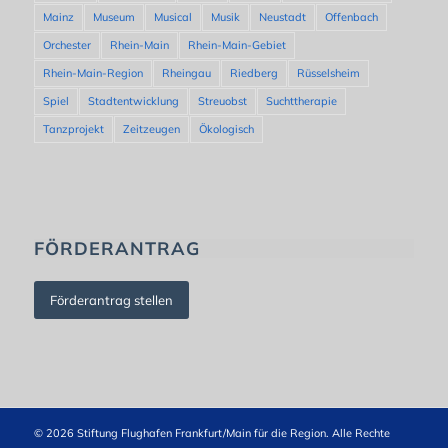
Mainz
Museum
Musical
Musik
Neustadt
Offenbach
Orchester
Rhein-Main
Rhein-Main-Gebiet
Rhein-Main-Region
Rheingau
Riedberg
Rüsselsheim
Spiel
Stadtentwicklung
Streuobst
Suchttherapie
Tanzprojekt
Zeitzeugen
Ökologisch
FÖRDERANTRAG
Förderantrag stellen
© 2026 Stiftung Flughafen Frankfurt/Main für die Region. Alle Rechte