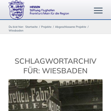
Du bist hier:
Startseite
/
Projekte
/
Abgeschlossene Projekte
/
Wiesbaden
SCHLAGWORTARCHIV
FÜR:
WIESBADEN