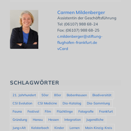
Carmen Mildenberger
Assistentin der Geschäftsführung
Tel: (06107) 988 68-24
Fax: (06107) 988 68-25
c.mildenberger@stiftung-
flughafen-frankfurt.de
vCard
SCHLAGWÖRTER
21. Jahrhundert
50er
80er
Babenhausen
Biodiversität
CSI Evolution
CSI Medicine
Dia-Katalog
Dia-Sammlung
Fauna
Festival
Film
Flüchtlinge
Fotografie
Frankfurt
Gründung
Hanau
Hessen
Integration
Jugendliche
Jung+Alt
Kelsterbach
Kinder
Lernen
Main-Kinzig-Kreis