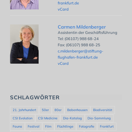
frankfurt.de
vCard
Carmen Mildenberger
Assistentin der Geschäftsführung
Tel: (06107) 988 68-24
Fax: (06107) 988 68-25
c.mildenberger@stiftung-
flughafen-frankfurt.de
vCard
SCHLAGWÖRTER
21. Jahrhundert
50er
80er
Babenhausen
Biodiversität
CSI Evolution
CSI Medicine
Dia-Katalog
Dia-Sammlung
Fauna
Festival
Film
Flüchtlinge
Fotografie
Frankfurt