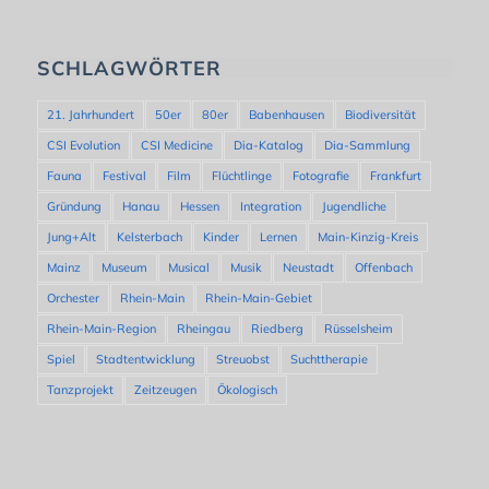
SCHLAGWÖRTER
21. Jahrhundert
50er
80er
Babenhausen
Biodiversität
CSI Evolution
CSI Medicine
Dia-Katalog
Dia-Sammlung
Fauna
Festival
Film
Flüchtlinge
Fotografie
Frankfurt
Gründung
Hanau
Hessen
Integration
Jugendliche
Jung+Alt
Kelsterbach
Kinder
Lernen
Main-Kinzig-Kreis
Mainz
Museum
Musical
Musik
Neustadt
Offenbach
Orchester
Rhein-Main
Rhein-Main-Gebiet
Rhein-Main-Region
Rheingau
Riedberg
Rüsselsheim
Spiel
Stadtentwicklung
Streuobst
Suchttherapie
Tanzprojekt
Zeitzeugen
Ökologisch