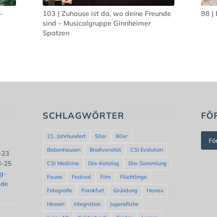
–
103 | Zuhause ist da, wo deine Freunde
98 |
sind – Musicalgruppe Ginnheimer
Spatzen
SCHLAGWÖRTER
FÖ
21. Jahrhundert
50er
80er
Fö
Babenhausen
Biodiversität
CSI Evolution
8-23
8-25
CSI Medicine
Dia-Katalog
Dia-Sammlung
ng-
Fauna
Festival
Film
Flüchtlinge
.de
Fotografie
Frankfurt
Gründung
Hanau
Hessen
Integration
Jugendliche