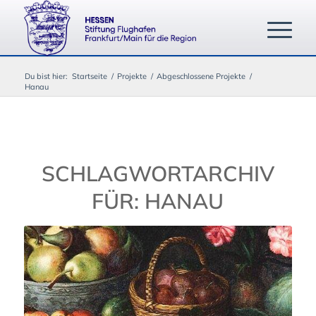
Du bist hier:
Startseite
/
Projekte
/
Abgeschlossene Projekte
/
Hanau
SCHLAGWORTARCHIV
FÜR:
HANAU