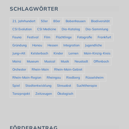
SCHLAGWÖRTER
21. Jahrhundert
50er
80er
Babenhausen
Biodiversität
CSI Evolution
CSI Medicine
Dia-Katalog
Dia-Sammlung
Fauna
Festival
Film
Flüchtlinge
Fotografie
Frankfurt
Gründung
Hanau
Hessen
Integration
Jugendliche
Jung+Alt
Kelsterbach
Kinder
Lernen
Main-Kinzig-Kreis
Mainz
Museum
Musical
Musik
Neustadt
Offenbach
Orchester
Rhein-Main
Rhein-Main-Gebiet
Rhein-Main-Region
Rheingau
Riedberg
Rüsselsheim
Spiel
Stadtentwicklung
Streuobst
Suchttherapie
Tanzprojekt
Zeitzeugen
Ökologisch
FÖRDERANTRAG