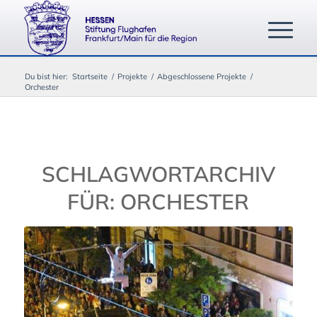
Du bist hier:
Startseite
/
Projekte
/
Abgeschlossene Projekte
/
Orchester
SCHLAGWORTARCHIV
FÜR:
ORCHESTER