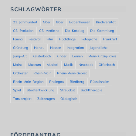
SCHLAGWÖRTER
21. Jahrhundert
50er
80er
Babenhausen
Biodiversität
CSI Evolution
CSI Medicine
Dia-Katalog
Dia-Sammlung
Fauna
Festival
Film
Flüchtlinge
Fotografie
Frankfurt
Gründung
Hanau
Hessen
Integration
Jugendliche
Jung+Alt
Kelsterbach
Kinder
Lernen
Main-Kinzig-Kreis
Mainz
Museum
Musical
Musik
Neustadt
Offenbach
Orchester
Rhein-Main
Rhein-Main-Gebiet
Rhein-Main-Region
Rheingau
Riedberg
Rüsselsheim
Spiel
Stadtentwicklung
Streuobst
Suchttherapie
Tanzprojekt
Zeitzeugen
Ökologisch
FÖRDERANTRAG