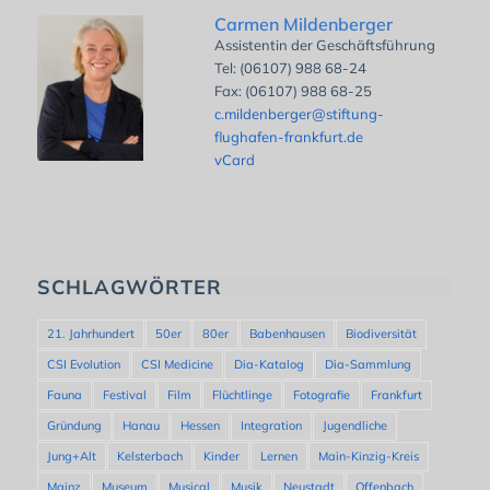
Carmen Mildenberger
Assistentin der Geschäftsführung
Tel: (06107) 988 68-24
Fax: (06107) 988 68-25
c.mildenberger@stiftung-
flughafen-frankfurt.de
vCard
SCHLAGWÖRTER
21. Jahrhundert
50er
80er
Babenhausen
Biodiversität
CSI Evolution
CSI Medicine
Dia-Katalog
Dia-Sammlung
Fauna
Festival
Film
Flüchtlinge
Fotografie
Frankfurt
Gründung
Hanau
Hessen
Integration
Jugendliche
Jung+Alt
Kelsterbach
Kinder
Lernen
Main-Kinzig-Kreis
Mainz
Museum
Musical
Musik
Neustadt
Offenbach