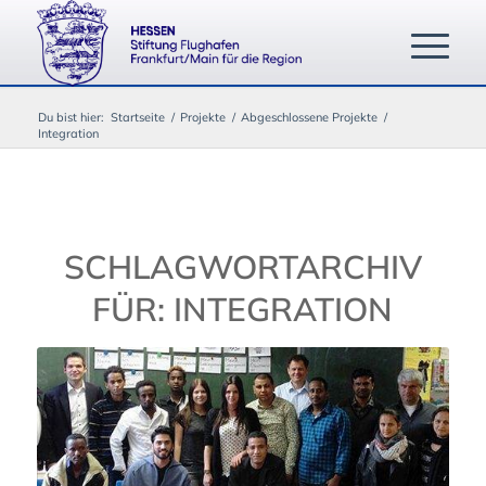
Du bist hier:
Startseite
/
Projekte
/
Abgeschlossene Projekte
/
Integration
SCHLAGWORTARCHIV
FÜR:
INTEGRATION