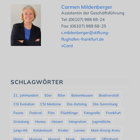
Carmen Mildenberger
Assistentin der Geschäftsführung
Tel: (06107) 988 68-24
Fax: (06107) 988 68-25
c.mildenberger@stiftung-
flughafen-frankfurt.de
vCard
SCHLAGWÖRTER
21. Jahrhundert
50er
80er
Babenhausen
Biodiversität
CSI Evolution
CSI Medicine
Dia-Katalog
Dia-Sammlung
Fauna
Festival
Film
Flüchtlinge
Fotografie
Frankfurt
Gründung
Hanau
Hessen
Integration
Jugendliche
Jung+Alt
Kelsterbach
Kinder
Lernen
Main-Kinzig-Kreis
Mainz
Museum
Musical
Musik
Neustadt
Offenbach