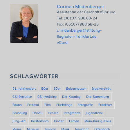
Carmen Mildenberger
Assistentin der Geschäftsführung
Tel: (06107) 988 68-24
Fax: (06107) 988 68-25
c.mildenberger@stiftung-
flughafen-frankfurt.de
vCard
SCHLAGWÖRTER
21. Jahrhundert
50er
80er
Babenhausen
Biodiversität
CSI Evolution
CSI Medicine
Dia-Katalog
Dia-Sammlung
Fauna
Festival
Film
Flüchtlinge
Fotografie
Frankfurt
Gründung
Hanau
Hessen
Integration
Jugendliche
Jung+Alt
Kelsterbach
Kinder
Lernen
Main-Kinzig-Kreis
Mainz
Museum
Musical
Musik
Neustadt
Offenbach