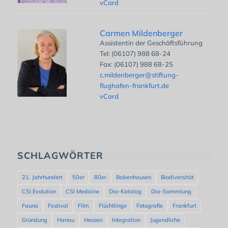
vCard
Carmen Mildenberger
Assistentin der Geschäftsführung
Tel: (06107) 988 68-24
Fax: (06107) 988 68-25
c.mildenberger@stiftung-
flughafen-frankfurt.de
vCard
SCHLAGWÖRTER
21. Jahrhundert
50er
80er
Babenhausen
Biodiversität
CSI Evolution
CSI Medicine
Dia-Katalog
Dia-Sammlung
Fauna
Festival
Film
Flüchtlinge
Fotografie
Frankfurt
Gründung
Hanau
Hessen
Integration
Jugendliche