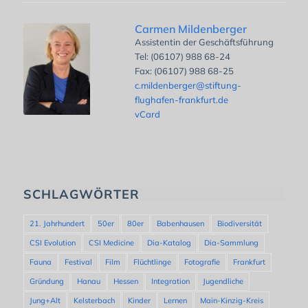
Carmen Mildenberger
Assistentin der Geschäftsführung
Tel: (06107) 988 68-24
Fax: (06107) 988 68-25
c.mildenberger@stiftung-
flughafen-frankfurt.de
vCard
SCHLAGWÖRTER
21. Jahrhundert
50er
80er
Babenhausen
Biodiversität
CSI Evolution
CSI Medicine
Dia-Katalog
Dia-Sammlung
Fauna
Festival
Film
Flüchtlinge
Fotografie
Frankfurt
Gründung
Hanau
Hessen
Integration
Jugendliche
Jung+Alt
Kelsterbach
Kinder
Lernen
Main-Kinzig-Kreis