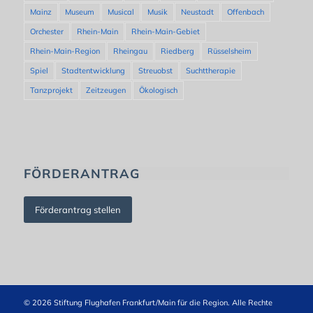
Mainz
Museum
Musical
Musik
Neustadt
Offenbach
Orchester
Rhein-Main
Rhein-Main-Gebiet
Rhein-Main-Region
Rheingau
Riedberg
Rüsselsheim
Spiel
Stadtentwicklung
Streuobst
Suchttherapie
Tanzprojekt
Zeitzeugen
Ökologisch
FÖRDERANTRAG
Förderantrag stellen
© 2026 Stiftung Flughafen Frankfurt/Main für die Region. Alle Rechte