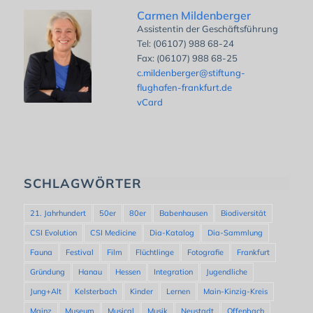
Carmen Mildenberger
Assistentin der Geschäftsführung
Tel: (06107) 988 68-24
Fax: (06107) 988 68-25
c.mildenberger@stiftung-
flughafen-frankfurt.de
vCard
SCHLAGWÖRTER
21. Jahrhundert
50er
80er
Babenhausen
Biodiversität
CSI Evolution
CSI Medicine
Dia-Katalog
Dia-Sammlung
Fauna
Festival
Film
Flüchtlinge
Fotografie
Frankfurt
Gründung
Hanau
Hessen
Integration
Jugendliche
Jung+Alt
Kelsterbach
Kinder
Lernen
Main-Kinzig-Kreis
Mainz
Museum
Musical
Musik
Neustadt
Offenbach