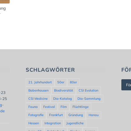
ung
r
SCHLAGWÖRTER
FÖ
21. Jahrhundert
50er
80er
Fö
Babenhausen
Biodiversität
CSI Evolution
8-23
8-25
CSI Medicine
Dia-Katalog
Dia-Sammlung
ng-
Fauna
Festival
Film
Flüchtlinge
.de
Fotografie
Frankfurt
Gründung
Hanau
Hessen
Integration
Jugendliche