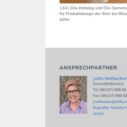
134 | Dia-Katalog und Dia-Samml
für Produktdesign der 50er bis 80e
Jahre
ANSPRECHPARTNER
Jutta Nothacker
Geschäftsführerin
Tel: (06107) 988 6
Fax: (06107) 988 6
j.nothacker@stiftu
flughafen-frankfurt
vCard