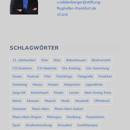
c.mildenberger@stiftung-
flughafen-frankfurt.de
vCard
SCHLAGWÖRTER
21. Jahrhundert
50er
80er
Babenhausen
Biodiversität
CSI Evolution
CSI Medicine
Dia-Katalog
Dia-Sammlung
Fauna
Festival
Film
Flüchtlinge
Fotografie
Frankfurt
Gründung
Hanau
Hessen
Integration
Jugendliche
Jung+Alt
Kelsterbach
Kinder
Lernen
Main-Kinzig-Kreis
Mainz
Museum
Musical
Musik
Neustadt
Offenbach
Orchester
Rhein-Main
Rhein-Main-Gebiet
Rhein-Main-Region
Rheingau
Riedberg
Rüsselsheim
Spiel
Stadtentwicklung
Streuobst
Suchttherapie