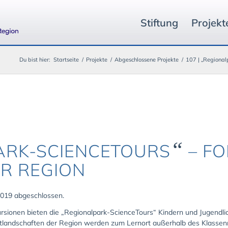
Stiftung
Projekt
Du bist hier:
Startseite
/
Projekte
/
Abgeschlossene Projekte
/
107 | „Regionalp
“
ARK-SCIENCETOURS
– F
ER REGION
019 abgeschlossen.
ursionen bieten die „Regionalpark-ScienceTours“ Kindern und Jugen
tlandschaften der Region werden zum Lernort außerhalb des Klassenr