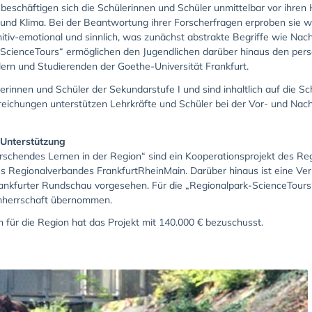
beschäftigen sich die Schülerinnen und Schüler unmittelbar vor ihren
t und Klima. Bei der Beantwortung ihrer Forscherfragen erproben sie 
itiv-emotional und sinnlich, was zunächst abstrakte Begriffe wie Nac
ScienceTours“ ermöglichen den Jugendlichen darüber hinaus den pers
ern und Studierenden der Goethe-Universität Frankfurt.
erinnen und Schüler der Sekundarstufe I und sind inhaltlich auf die Sc
reichungen unterstützen Lehrkräfte und Schüler bei der Vor- und Na
 Unterstützung
rschendes Lernen in der Region“ sind ein Kooperationsprojekt des Re
es Regionalverbandes FrankfurtRheinMain. Darüber hinaus ist eine V
rankfurter Rundschau vorgesehen. Für die „Regionalpark-ScienceTours
irmherrschaft übernommen.
n für die Region hat das Projekt mit 140.000 € bezuschusst.