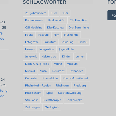
SCHLAGWÖRTER
FÖ
21. Jahrhundert
50er
80er
Fö
Babenhausen
Biodiversität
CSI Evolution
8-23
8-25
CSI Medicine
Dia-Katalog
Dia-Sammlung
ng-
Fauna
Festival
Film
Flüchtlinge
.de
Fotografie
Frankfurt
Gründung
Hanau
Hessen
Integration
Jugendliche
Jung+Alt
Kelsterbach
Kinder
Lernen
Main-Kinzig-Kreis
Mainz
Museum
Musical
Musik
Neustadt
Offenbach
Orchester
Rhein-Main
Rhein-Main-Gebiet
8-24
8-25
Rhein-Main-Region
Rheingau
Riedberg
ftung-
Rüsselsheim
Spiel
Stadtentwicklung
.de
Streuobst
Suchttherapie
Tanzprojekt
Zeitzeugen
Ökologisch