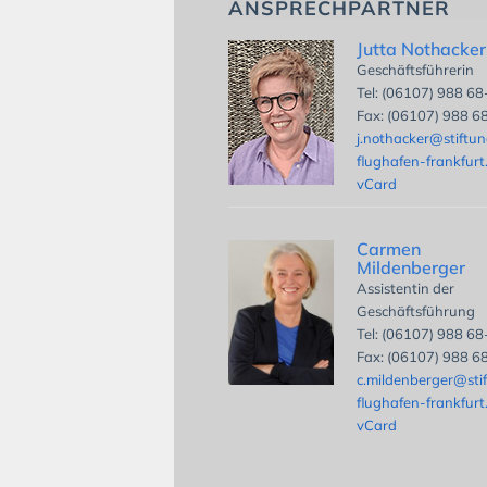
ANSPRECHPARTNER
Jutta Nothacker
Geschäftsführerin
Tel: (06107) 988 6
Fax: (06107) 988 6
j.nothacker@stiftu
flughafen-frankfurt
vCard
Carmen
Mildenberger
Assistentin der
Geschäftsführung
Tel: (06107) 988 6
Fax: (06107) 988 6
c.mildenberger@sti
flughafen-frankfurt
vCard