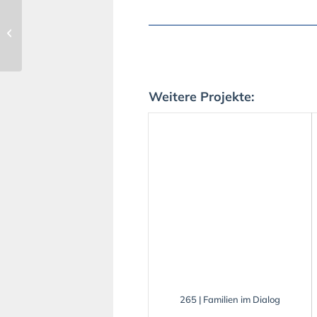
106 | Projekt
Zusammenführung
Mutter-Kind/Vater-
Kind
Weitere Projekte:
265 | Familien im Dialog