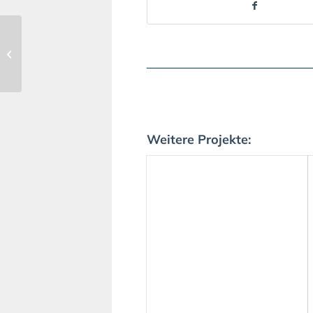
226 |
Generationsübergreifende
Mitmachkonzerte für
ältere Menschen
Weitere Projekte: