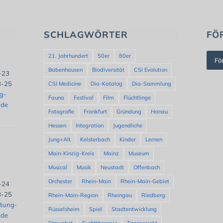
SCHLAGWÖRTER
FÖ
21. Jahrhundert
50er
80er
Fö
Babenhausen
Biodiversität
CSI Evolution
8-23
8-25
CSI Medicine
Dia-Katalog
Dia-Sammlung
ng-
Fauna
Festival
Film
Flüchtlinge
.de
Fotografie
Frankfurt
Gründung
Hanau
Hessen
Integration
Jugendliche
Jung+Alt
Kelsterbach
Kinder
Lernen
Main-Kinzig-Kreis
Mainz
Museum
Musical
Musik
Neustadt
Offenbach
Orchester
Rhein-Main
Rhein-Main-Gebiet
8-24
8-25
Rhein-Main-Region
Rheingau
Riedberg
ftung-
Rüsselsheim
Spiel
Stadtentwicklung
.de
Streuobst
Suchttherapie
Tanzprojekt