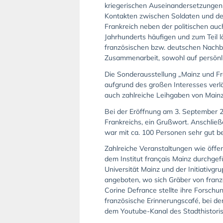
kriegerischen Auseinandersetzungen
Kontakten zwischen Soldaten und der
Frankreich neben der politischen auc
Jahrhunderts häufigen und zum Teil 
französischen bzw. deutschen Nachbar
Zusammenarbeit, sowohl auf persönlic
Die Sonderausstellung „Mainz und Fra
aufgrund des großen Interesses verlä
auch zahlreiche Leihgaben von Mainz
Bei der Eröffnung am 3. September 2
Frankreichs, ein Grußwort. Anschließ
war mit ca. 100 Personen sehr gut b
Zahlreiche Veranstaltungen wie öffe
dem Institut français Mainz durchgef
Universität Mainz und der Initiativg
angeboten, wo sich Gräber von franzö
Corine Defrance stellte ihre Forsch
französische Erinnerungscafé, bei de
dem
Youtube-Kanal des Stadthistor