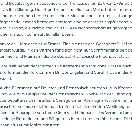
 und Besatzungen, insbesondere der französischen Zeit von 1798 bis
 Zivilbevölkerung. Das Stadthistorische Museum Mainz hat erstmals 
h auf der persönlichen Ebene in einer Museumsausstellung sichtbar ge
länger andauernden Kontakte entstand eine beiderseits empfundene Nä
n in Mainz, die nicht alltäglich ist. Diese Nachbarschaft ist gepräg
her als auch auf institutioneller Ebene.
nkreich – Mayence et la France. Eine grenzenlose Geschichte?“ lief v
ngert wurde. In den Vitrinen fand sich nicht nur Schriftmaterial seit 
erinnen und Mainzern, die die deutsch-französische Freundschaft sym
024 hielt neben der Mainzer Kulturdezernentin Marianne Grosse auch D
end führten die Kuratorinnen Dr. Ute Engelen und Sarah Traub in die A
esucht.
ntliche Führungen auf Deutsch und Französisch, wurden u.a. in Koop
ührt, wie zum Beispiel bei der Französischen Woche. Mit der Ethnolo
ruppe Sepultures des Tirailleurs Sénégalais en Allemagne wurde eine F
sischen Kolonialsoldaten aus der Zeit nach dem Ersten Weltkrieg befin
ungen zur Biographie von Irène Giron vor. Höhepunkt des Veranstalt
m einige Bürgerinnen und Bürger aus ihrem Leben erzählt haben. Die 
ischen Museums Mainz
abrufbar.