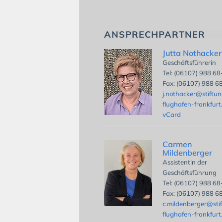
ANSPRECHPARTNER
Jutta Nothacker
Geschäftsführerin
Tel: (06107) 988 6
Fax: (06107) 988 6
j.nothacker@stiftu
flughafen-frankfurt
vCard
Carmen
Mildenberger
Assistentin der
Geschäftsführung
Tel: (06107) 988 6
Fax: (06107) 988 6
c.mildenberger@sti
flughafen-frankfurt