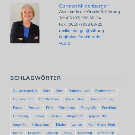
Carmen Mildenberger
Assistentin der Geschäftsführung
Tel: (06107) 988 68-24
Fax: (06107) 988 68-25
c.mildenberger@stiftung-
flughafen-frankfurt.de
vCard
SCHLAGWÖRTER
21. Jahrhundert
50er
80er
Babenhausen
Biodiversität
CSI Evolution
CSI Medicine
Dia-Katalog
Dia-Sammlung
Fauna
Festival
Film
Flüchtlinge
Fotografie
Frankfurt
Gründung
Hanau
Hessen
Integration
Jugendliche
Jung+Alt
Kelsterbach
Kinder
Lernen
Main-Kinzig-Kreis
Mainz
Museum
Musical
Musik
Neustadt
Offenbach