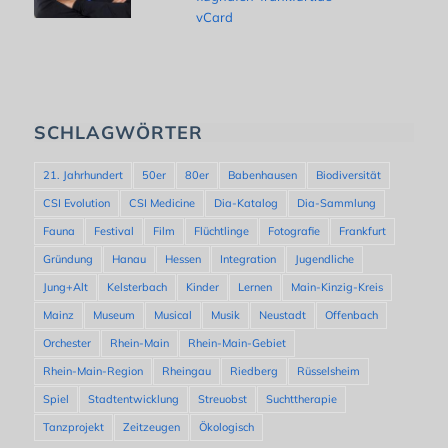
vCard
SCHLAGWÖRTER
21. Jahrhundert
50er
80er
Babenhausen
Biodiversität
CSI Evolution
CSI Medicine
Dia-Katalog
Dia-Sammlung
Fauna
Festival
Film
Flüchtlinge
Fotografie
Frankfurt
Gründung
Hanau
Hessen
Integration
Jugendliche
Jung+Alt
Kelsterbach
Kinder
Lernen
Main-Kinzig-Kreis
Mainz
Museum
Musical
Musik
Neustadt
Offenbach
Orchester
Rhein-Main
Rhein-Main-Gebiet
Rhein-Main-Region
Rheingau
Riedberg
Rüsselsheim
Spiel
Stadtentwicklung
Streuobst
Suchttherapie
Tanzprojekt
Zeitzeugen
Ökologisch