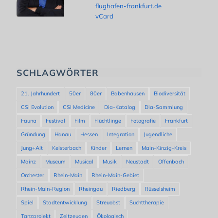
flughafen-frankfurt.de
vCard
SCHLAGWÖRTER
21. Jahrhundert
50er
80er
Babenhausen
Biodiversität
CSI Evolution
CSI Medicine
Dia-Katalog
Dia-Sammlung
Fauna
Festival
Film
Flüchtlinge
Fotografie
Frankfurt
Gründung
Hanau
Hessen
Integration
Jugendliche
Jung+Alt
Kelsterbach
Kinder
Lernen
Main-Kinzig-Kreis
Mainz
Museum
Musical
Musik
Neustadt
Offenbach
Orchester
Rhein-Main
Rhein-Main-Gebiet
Rhein-Main-Region
Rheingau
Riedberg
Rüsselsheim
Spiel
Stadtentwicklung
Streuobst
Suchttherapie
Tanzprojekt
Zeitzeugen
Ökologisch