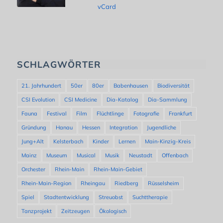
vCard
SCHLAGWÖRTER
21. Jahrhundert
50er
80er
Babenhausen
Biodiversität
CSI Evolution
CSI Medicine
Dia-Katalog
Dia-Sammlung
Fauna
Festival
Film
Flüchtlinge
Fotografie
Frankfurt
Gründung
Hanau
Hessen
Integration
Jugendliche
Jung+Alt
Kelsterbach
Kinder
Lernen
Main-Kinzig-Kreis
Mainz
Museum
Musical
Musik
Neustadt
Offenbach
Orchester
Rhein-Main
Rhein-Main-Gebiet
Rhein-Main-Region
Rheingau
Riedberg
Rüsselsheim
Spiel
Stadtentwicklung
Streuobst
Suchttherapie
Tanzprojekt
Zeitzeugen
Ökologisch