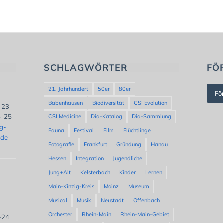
SCHLAGWÖRTER
FÖ
21. Jahrhundert
50er
80er
Fö
Babenhausen
Biodiversität
CSI Evolution
8-23
8-25
CSI Medicine
Dia-Katalog
Dia-Sammlung
ng-
Fauna
Festival
Film
Flüchtlinge
.de
Fotografie
Frankfurt
Gründung
Hanau
Hessen
Integration
Jugendliche
Jung+Alt
Kelsterbach
Kinder
Lernen
Main-Kinzig-Kreis
Mainz
Museum
Musical
Musik
Neustadt
Offenbach
Orchester
Rhein-Main
Rhein-Main-Gebiet
8-24