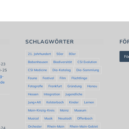
SCHLAGWÖRTER
FÖ
21. Jahrhundert
50er
80er
Fö
Babenhausen
Biodiversität
CSI Evolution
8-23
8-25
CSI Medicine
Dia-Katalog
Dia-Sammlung
ng-
Fauna
Festival
Film
Flüchtlinge
.de
Fotografie
Frankfurt
Gründung
Hanau
Hessen
Integration
Jugendliche
Jung+Alt
Kelsterbach
Kinder
Lernen
Main-Kinzig-Kreis
Mainz
Museum
Musical
Musik
Neustadt
Offenbach
Orchester
Rhein-Main
Rhein-Main-Gebiet
8-24