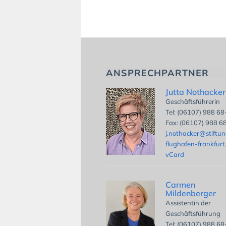
ANSPRECHPARTNER
Jutta Nothacker
Geschäftsführerin
Tel: (06107) 988 6
Fax: (06107) 988 6
j.nothacker@stiftu
flughafen-frankfurt
vCard
Carmen
Mildenberger
Assistentin der
Geschäftsführung
Tel: (06107) 988 6