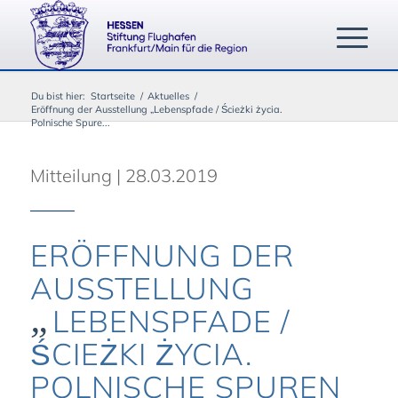
Du bist hier:
Startseite
/
Aktuelles
/
Eröffnung der Ausstellung „Lebenspfade / Ścieżki życia.
Polnische Spure...
Mitteilung | 28.03.2019
ERÖFFNUNG DER
AUSSTELLUNG
„
LEBENSPFADE /
ŚCIEŻKI ŻYCIA.
POLNISCHE SPUREN