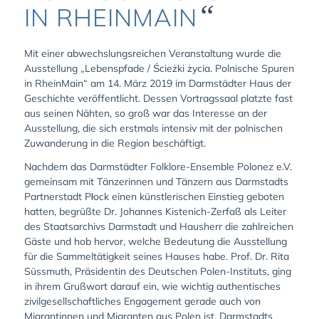
“
IN RHEINMAIN
Mit einer abwechslungsreichen Veranstaltung wurde die
Ausstellung „Lebenspfade / Ścieżki życia. Polnische Spuren
in RheinMain“ am 14. März 2019 im Darmstädter Haus der
Geschichte veröffentlicht. Dessen Vortragssaal platzte fast
aus seinen Nähten, so groß war das Interesse an der
Ausstellung, die sich erstmals intensiv mit der polnischen
Zuwanderung in die Region beschäftigt.
Nachdem das Darmstädter Folklore-Ensemble Polonez e.V.
gemeinsam mit Tänzerinnen und Tänzern aus Darmstadts
Partnerstadt Płock einen künstlerischen Einstieg geboten
hatten, begrüßte Dr. Johannes Kistenich-Zerfaß als Leiter
des Staatsarchivs Darmstadt und Hausherr die zahlreichen
Gäste und hob hervor, welche Bedeutung die Ausstellung
für die Sammeltätigkeit seines Hauses habe. Prof. Dr. Rita
Süssmuth, Präsidentin des Deutschen Polen-Instituts, ging
in ihrem Grußwort darauf ein, wie wichtig authentisches
zivilgesellschaftliches Engagement gerade auch von
Migrantinnen und Migranten aus Polen ist. Darmstadts