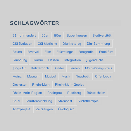
SCHLAGWÖRTER
21. Jahrhundert
50er
80er
Babenhausen
Biodiversität
CSI Evolution
CSI Medicine
Dia-Katalog
Dia-Sammlung
Fauna
Festival
Film
Flüchtlinge
Fotografie
Frankfurt
Gründung
Hanau
Hessen
Integration
Jugendliche
Jung+Alt
Kelsterbach
Kinder
Lernen
Main-Kinzig-Kreis
Mainz
Museum
Musical
Musik
Neustadt
Offenbach
Orchester
Rhein-Main
Rhein-Main-Gebiet
Rhein-Main-Region
Rheingau
Riedberg
Rüsselsheim
Spiel
Stadtentwicklung
Streuobst
Suchttherapie
Tanzprojekt
Zeitzeugen
Ökologisch