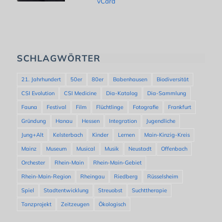
vCard
SCHLAGWÖRTER
21. Jahrhundert
50er
80er
Babenhausen
Biodiversität
CSI Evolution
CSI Medicine
Dia-Katalog
Dia-Sammlung
Fauna
Festival
Film
Flüchtlinge
Fotografie
Frankfurt
Gründung
Hanau
Hessen
Integration
Jugendliche
Jung+Alt
Kelsterbach
Kinder
Lernen
Main-Kinzig-Kreis
Mainz
Museum
Musical
Musik
Neustadt
Offenbach
Orchester
Rhein-Main
Rhein-Main-Gebiet
Rhein-Main-Region
Rheingau
Riedberg
Rüsselsheim
Spiel
Stadtentwicklung
Streuobst
Suchttherapie
Tanzprojekt
Zeitzeugen
Ökologisch