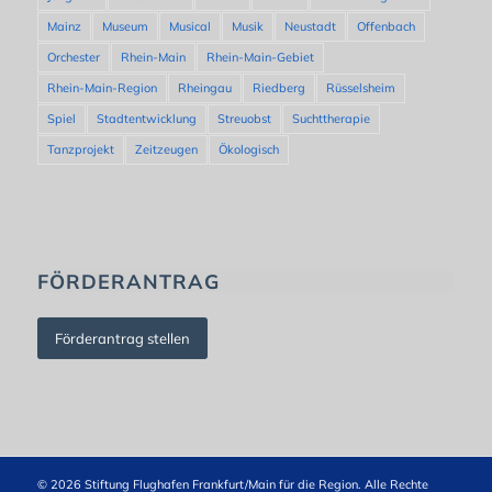
Mainz
Museum
Musical
Musik
Neustadt
Offenbach
Orchester
Rhein-Main
Rhein-Main-Gebiet
Rhein-Main-Region
Rheingau
Riedberg
Rüsselsheim
Spiel
Stadtentwicklung
Streuobst
Suchttherapie
Tanzprojekt
Zeitzeugen
Ökologisch
FÖRDERANTRAG
Förderantrag stellen
© 2026 Stiftung Flughafen Frankfurt/Main für die Region. Alle Rechte