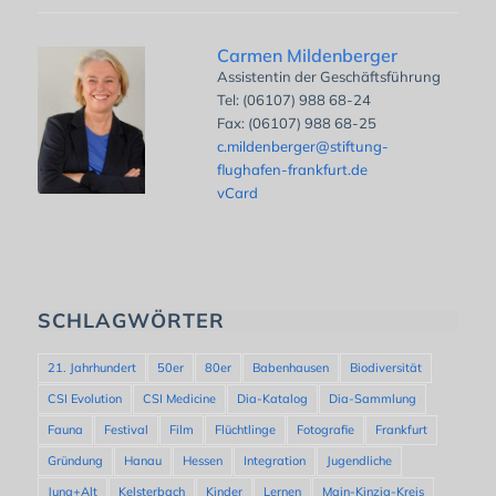
Carmen Mildenberger
Assistentin der Geschäftsführung
Tel: (06107) 988 68-24
Fax: (06107) 988 68-25
c.mildenberger@stiftung-
flughafen-frankfurt.de
vCard
SCHLAGWÖRTER
21. Jahrhundert
50er
80er
Babenhausen
Biodiversität
CSI Evolution
CSI Medicine
Dia-Katalog
Dia-Sammlung
Fauna
Festival
Film
Flüchtlinge
Fotografie
Frankfurt
Gründung
Hanau
Hessen
Integration
Jugendliche
Jung+Alt
Kelsterbach
Kinder
Lernen
Main-Kinzig-Kreis