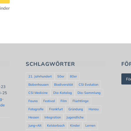
inder
SCHLAGWÖRTER
FÖ
21. Jahrhundert
50er
80er
Fö
Babenhausen
Biodiversität
CSI Evolution
8-23
8-25
CSI Medicine
Dia-Katalog
Dia-Sammlung
ng-
Fauna
Festival
Film
Flüchtlinge
.de
Fotografie
Frankfurt
Gründung
Hanau
Hessen
Integration
Jugendliche
Jung+Alt
Kelsterbach
Kinder
Lernen