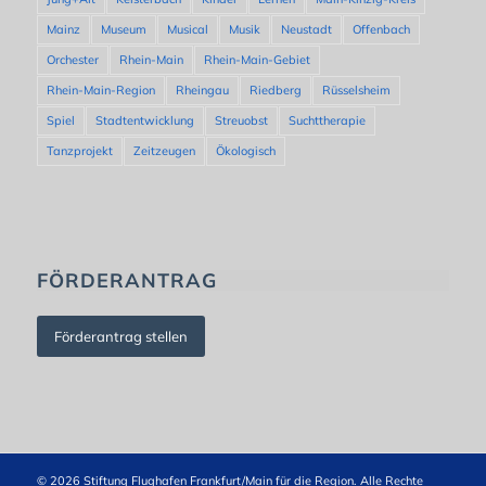
Mainz
Museum
Musical
Musik
Neustadt
Offenbach
Orchester
Rhein-Main
Rhein-Main-Gebiet
Rhein-Main-Region
Rheingau
Riedberg
Rüsselsheim
Spiel
Stadtentwicklung
Streuobst
Suchttherapie
Tanzprojekt
Zeitzeugen
Ökologisch
FÖRDERANTRAG
Förderantrag stellen
© 2026 Stiftung Flughafen Frankfurt/Main für die Region. Alle Rechte