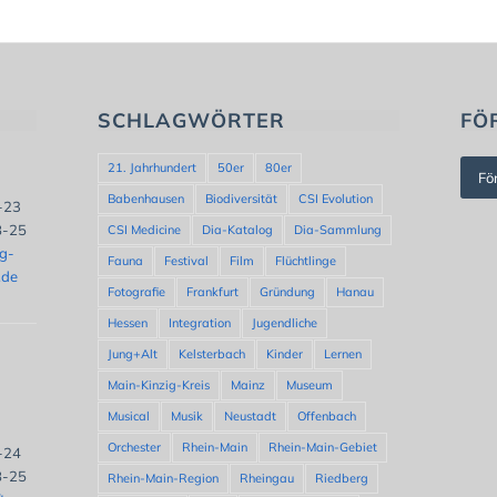
SCHLAGWÖRTER
FÖ
21. Jahrhundert
50er
80er
Fö
Babenhausen
Biodiversität
CSI Evolution
8-23
8-25
CSI Medicine
Dia-Katalog
Dia-Sammlung
ng-
Fauna
Festival
Film
Flüchtlinge
.de
Fotografie
Frankfurt
Gründung
Hanau
Hessen
Integration
Jugendliche
Jung+Alt
Kelsterbach
Kinder
Lernen
Main-Kinzig-Kreis
Mainz
Museum
Musical
Musik
Neustadt
Offenbach
Orchester
Rhein-Main
Rhein-Main-Gebiet
8-24
8-25
Rhein-Main-Region
Rheingau
Riedberg