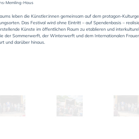
Hans-Memling-Haus
ums leben die Künstler:innen gemeinsam auf dem protagon-Kulturgel
ngsorten. Das Festival wird ohne Eintritt – auf Spendenbasis – realisie
darstellende Künste im öffentlichen Raum zu etablieren und interkultur
 wie der Sommerwerft, der Winterwerft und dem Internationalen Frauen
urt und darüber hinaus.