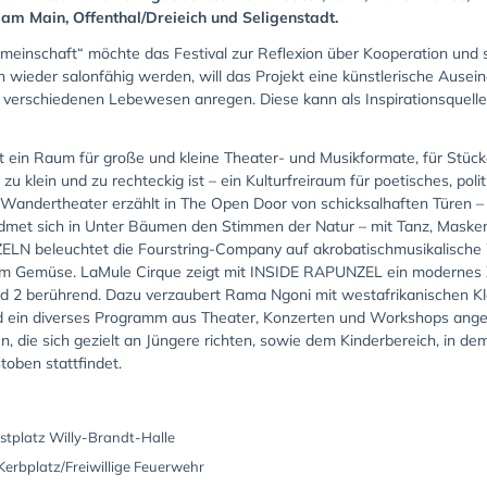
 am Main, Offenthal/Dreieich und Seligenstadt.
einschaft“ möchte das Festival zur Reflexion über Kooperation und s
n wieder salonfähig werden, will das Projekt eine künstlerische Au
 verschiedenen Lebewesen anregen. Diese kann als Inspirationsquelle fu
ein Raum für große und kleine Theater- und Musikformate, für Stücke
 klein und zu rechteckig ist – ein Kulturfreiraum für poetisches, pol
Wandertheater erzählt in The Open Door von schicksalhaften Türen – 
dmet sich in Unter Bäumen den Stimmen der Natur – mit Tanz, Maske
ZELN beleuchtet die Fourstring-Company auf akrobatischmusikalisch
 Gemüse. LaMule Cirque zeigt mit INSIDE RAPUNZEL ein modernes Zi
nd 2 berührend. Dazu verzaubert Rama Ngoni mit westafrikanischen Kl
rd ein diverses Programm aus Theater, Konzerten und Workshops ange
en, die sich gezielt an Jüngere richten, sowie dem Kinderbereich, in d
oben stattfindet.
estplatz Willy-Brandt-Halle
 Kerbplatz/Freiwillige Feuerwehr