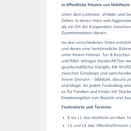
in öffentliche Räume von Mühlheim
Unter dem Leitmotiv „Wälder und Gem
Zeiten, in denen Hass und Aggressio
als ein Ort der Kooperation zwischen
Zusammenleben dienen.
An drei verschiedenen Orten entsteht 
und denen eine herkömmliche Bühne zu
unter freiem Himmel. Ton & Kirschen 
und Rilke. antagon theaterAKTion wi
gesellschaftlicher Kämpfe. Mit WUR
zwischen Echoloops und sprechendem
innere Grenzen – bildstark, absurd u
und Magie. An jedem Festivaltag wi
es für Familien und Kinder mit Stück
Kreativangebot zum Basteln und Aust
Festivalorte und Termine:
9. bis 11. Mai: Mühlheim am Main, F
13. und 14. Mai: Offenthal/Dreieich,