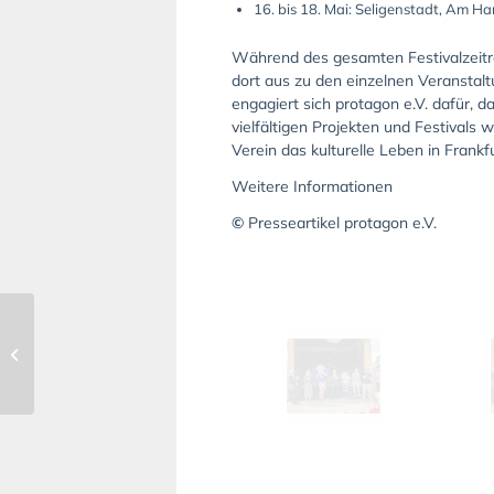
16. bis 18. Mai: Seligenstadt, Am 
Während des gesamten Festivalzeitra
dort aus zu den einzelnen Veranstaltu
engagiert sich protagon e.V. dafür, 
vielfältigen Projekten und Festivals
Verein das kulturelle Leben in Frankf
Weitere Informationen
©
Presseartikel protagon e.V.
15.000 Euro für den
Erinnerungsort
Amtsgasse an den
Heimat- und
Geschichtsverein...