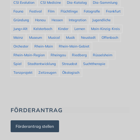
CSI Evolution
CSI Medicine
Dia-Katalog
Dia-Sammlung
Fauna
Festival
Film
Flüchtlinge
Fotografie
Frankfurt
Gründung
Hanau
Hessen
Integration
Jugendliche
Jung+Alt
Kelsterbach
Kinder
Lernen
Main-Kinzig-Kreis
Mainz
Museum
Musical
Musik
Neustadt
Offenbach
Orchester
Rhein-Main
Rhein-Main-Gebiet
Rhein-Main-Region
Rheingau
Riedberg
Rüsselsheim
Spiel
Stadtentwicklung
Streuobst
Suchttherapie
Tanzprojekt
Zeitzeugen
Ökologisch
FÖRDERANTRAG
Förderantrag stellen