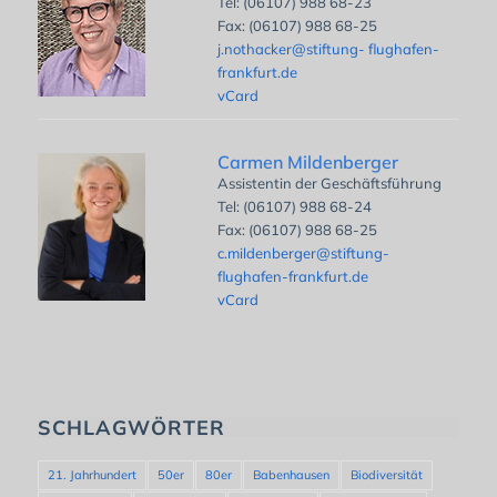
Tel: (06107) 988 68-23
Fax: (06107) 988 68-25
j.nothacker@stiftung- flughafen-
frankfurt.de
vCard
Carmen Mildenberger
Assistentin der Geschäftsführung
Tel: (06107) 988 68-24
Fax: (06107) 988 68-25
c.mildenberger@stiftung-
flughafen-frankfurt.de
vCard
SCHLAGWÖRTER
21. Jahrhundert
50er
80er
Babenhausen
Biodiversität