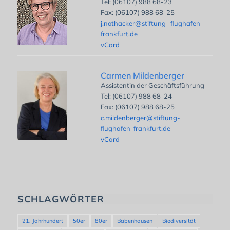
Tel: (06107) 988 68-23
Fax: (06107) 988 68-25
j.nothacker@stiftung- flughafen-
frankfurt.de
vCard
Carmen Mildenberger
Assistentin der Geschäftsführung
Tel: (06107) 988 68-24
Fax: (06107) 988 68-25
c.mildenberger@stiftung-
flughafen-frankfurt.de
vCard
SCHLAGWÖRTER
21. Jahrhundert
50er
80er
Babenhausen
Biodiversität