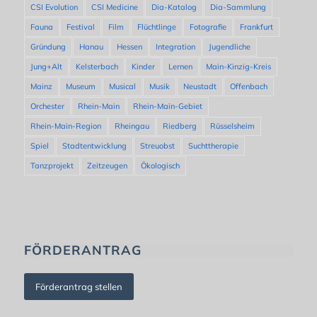
CSI Evolution
CSI Medicine
Dia-Katalog
Dia-Sammlung
Fauna
Festival
Film
Flüchtlinge
Fotografie
Frankfurt
Gründung
Hanau
Hessen
Integration
Jugendliche
Jung+Alt
Kelsterbach
Kinder
Lernen
Main-Kinzig-Kreis
Mainz
Museum
Musical
Musik
Neustadt
Offenbach
Orchester
Rhein-Main
Rhein-Main-Gebiet
Rhein-Main-Region
Rheingau
Riedberg
Rüsselsheim
Spiel
Stadtentwicklung
Streuobst
Suchttherapie
Tanzprojekt
Zeitzeugen
Ökologisch
FÖRDERANTRAG
Förderantrag stellen