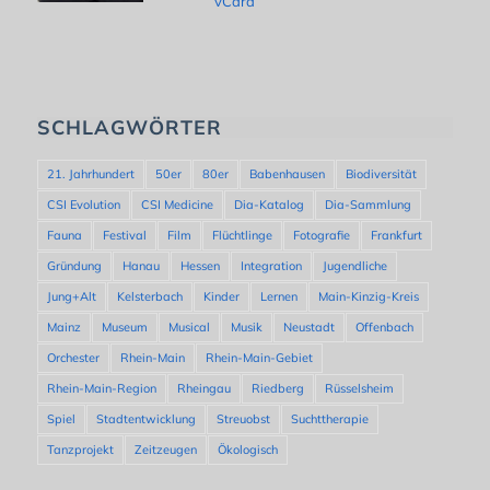
vCard
SCHLAGWÖRTER
21. Jahrhundert
50er
80er
Babenhausen
Biodiversität
CSI Evolution
CSI Medicine
Dia-Katalog
Dia-Sammlung
Fauna
Festival
Film
Flüchtlinge
Fotografie
Frankfurt
Gründung
Hanau
Hessen
Integration
Jugendliche
Jung+Alt
Kelsterbach
Kinder
Lernen
Main-Kinzig-Kreis
Mainz
Museum
Musical
Musik
Neustadt
Offenbach
Orchester
Rhein-Main
Rhein-Main-Gebiet
Rhein-Main-Region
Rheingau
Riedberg
Rüsselsheim
Spiel
Stadtentwicklung
Streuobst
Suchttherapie
Tanzprojekt
Zeitzeugen
Ökologisch