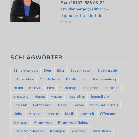
Fax: (06107) 988 68-25
c.mildenberger@stiftung-
flughafen-frankfurt.de
vCard
SCHLAGWÖRTER
21. Jahrhundert
50er
80er
Babenhausen
Biodiversität
CSI Evolution
CSI Medicine
Dia-Katalog
Dia-Sammlung
Fauna
Festival
Film
Flüchtlinge
Fotografie
Frankfurt
Gründung
Hanau
Hessen
Integration
Jugendliche
Jung+Alt
Kelsterbach
Kinder
Lernen
Main-Kinzig-Kreis
Mainz
Museum
Musical
Musik
Neustadt
Offenbach
Orchester
Rhein-Main
Rhein-Main-Gebiet
Rhein-Main-Region
Rheingau
Riedberg
Rüsselsheim