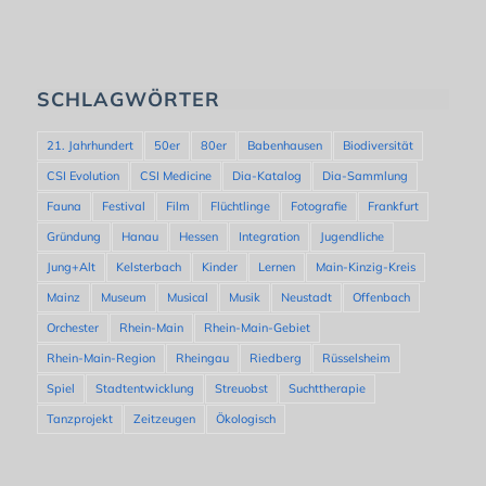
SCHLAGWÖRTER
21. Jahrhundert
50er
80er
Babenhausen
Biodiversität
CSI Evolution
CSI Medicine
Dia-Katalog
Dia-Sammlung
Fauna
Festival
Film
Flüchtlinge
Fotografie
Frankfurt
Gründung
Hanau
Hessen
Integration
Jugendliche
Jung+Alt
Kelsterbach
Kinder
Lernen
Main-Kinzig-Kreis
Mainz
Museum
Musical
Musik
Neustadt
Offenbach
Orchester
Rhein-Main
Rhein-Main-Gebiet
Rhein-Main-Region
Rheingau
Riedberg
Rüsselsheim
Spiel
Stadtentwicklung
Streuobst
Suchttherapie
Tanzprojekt
Zeitzeugen
Ökologisch