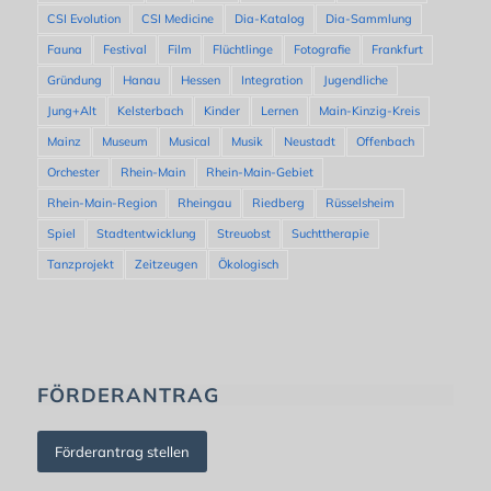
CSI Evolution
CSI Medicine
Dia-Katalog
Dia-Sammlung
Fauna
Festival
Film
Flüchtlinge
Fotografie
Frankfurt
Gründung
Hanau
Hessen
Integration
Jugendliche
Jung+Alt
Kelsterbach
Kinder
Lernen
Main-Kinzig-Kreis
Mainz
Museum
Musical
Musik
Neustadt
Offenbach
Orchester
Rhein-Main
Rhein-Main-Gebiet
Rhein-Main-Region
Rheingau
Riedberg
Rüsselsheim
Spiel
Stadtentwicklung
Streuobst
Suchttherapie
Tanzprojekt
Zeitzeugen
Ökologisch
FÖRDERANTRAG
Förderantrag stellen