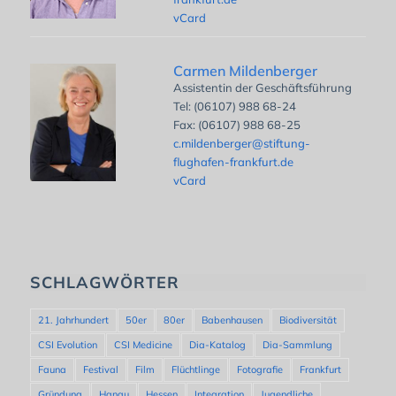
vCard
Carmen Mildenberger
Assistentin der Geschäftsführung
Tel: (06107) 988 68-24
Fax: (06107) 988 68-25
c.mildenberger@stiftung-
flughafen-frankfurt.de
vCard
SCHLAGWÖRTER
21. Jahrhundert
50er
80er
Babenhausen
Biodiversität
CSI Evolution
CSI Medicine
Dia-Katalog
Dia-Sammlung
Fauna
Festival
Film
Flüchtlinge
Fotografie
Frankfurt
Gründung
Hanau
Hessen
Integration
Jugendliche