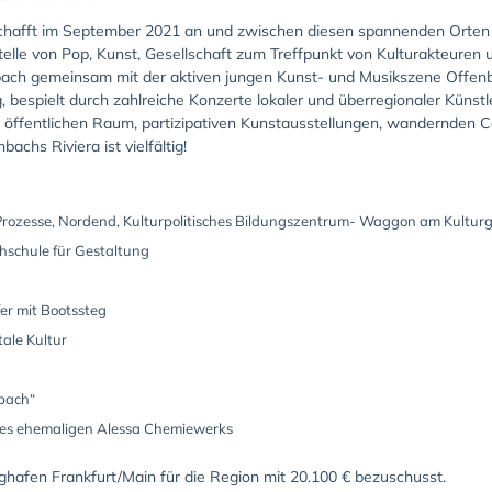
 schafft im September 2021 an und zwischen diesen spannenden Orten 
telle von Pop, Kunst, Gesellschaft zum Treffpunkt von Kulturakteure
enbach gemeinsam mit der aktiven jungen Kunst- und Musikszene Offenb
espielt durch zahlreiche Konzerte lokaler und überregionaler Künstle
m öffentlichen Raum, partizipativen Kunstausstellungen, wandernden 
achs Riviera ist vielfältig!
e Prozesse, Nordend, Kulturpolitisches Bildungszentrum- Waggon am Kulturg
hschule für Gestaltung
er mit Bootssteg
tale Kultur
nbach“
des ehemaligen Alessa Chemiewerks
ughafen Frankfurt/Main für die Region mit 20.100 € bezuschusst.