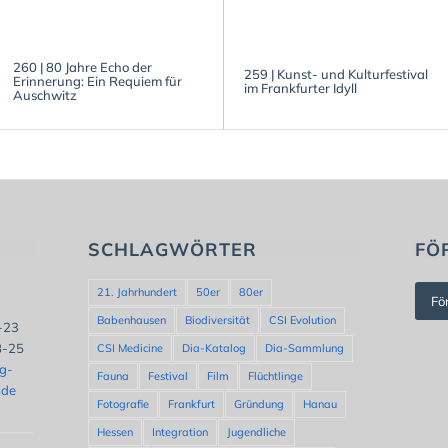
260 | 80 Jahre Echo der
259 | Kunst- und Kulturfestival
Erinnerung: Ein Requiem für
im Frankfurter Idyll
Auschwitz
SCHLAGWÖRTER
FÖ
21. Jahrhundert
50er
80er
Fö
Babenhausen
Biodiversität
CSI Evolution
8-23
8-25
CSI Medicine
Dia-Katalog
Dia-Sammlung
ng-
Fauna
Festival
Film
Flüchtlinge
.de
Fotografie
Frankfurt
Gründung
Hanau
Hessen
Integration
Jugendliche