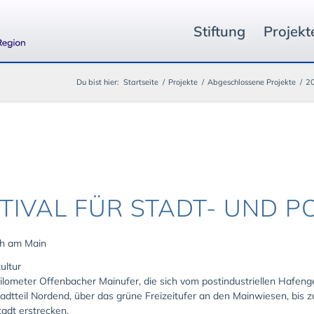
Stiftung
Projekt
Du bist hier:
Startseite
/
Projekte
/
Abgeschlossene Projekte
/
20
STIVAL FÜR STADT- UND 
ch am Main
ultur
Kilometer Offenbacher Mainufer, die sich vom postindustriellen Hafe
dtteil Nordend, über das grüne Freizeitufer an den Mainwiesen, bis 
adt erstrecken.