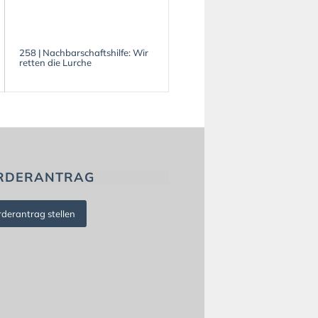
258 | Nachbarschaftshilfe: Wir
retten die Lurche
RDERANTRAG
rderantrag stellen