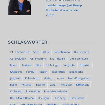
Fax: (06107) 988 68-25
c.mildenberger@stiftung-
flughafen-frankfurt.de
vCard
SCHLAGWÖRTER
21. Jahrhundert
50er
80er
Babenhausen
Biodiversität
CSI Evolution
CSI Medicine
Dia-Katalog
Dia-Sammlung
Fauna
Festival
Film
Flüchtlinge
Fotografie
Frankfurt
Gründung
Hanau
Hessen
Integration
Jugendliche
Jung+Alt
Kelsterbach
Kinder
Lernen
Main-Kinzig-Kreis
Mainz
Museum
Musical
Musik
Neustadt
Offenbach
Orchester
Rhein-Main
Rhein-Main-Gebiet
Rhein-Main-Region
Rheingau
Riedberg
Rüsselsheim
Spiel
Stadtentwicklung
Streuobst
Suchttherapie