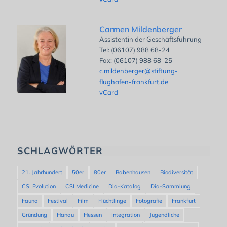
Carmen Mildenberger
Assistentin der Geschäftsführung
Tel: (06107) 988 68-24
Fax: (06107) 988 68-25
c.mildenberger@stiftung-
flughafen-frankfurt.de
vCard
SCHLAGWÖRTER
21. Jahrhundert
50er
80er
Babenhausen
Biodiversität
CSI Evolution
CSI Medicine
Dia-Katalog
Dia-Sammlung
Fauna
Festival
Film
Flüchtlinge
Fotografie
Frankfurt
Gründung
Hanau
Hessen
Integration
Jugendliche