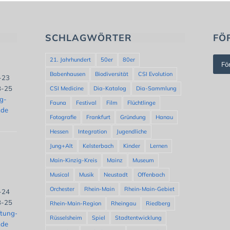
SCHLAGWÖRTER
FÖ
21. Jahrhundert
50er
80er
Fö
Babenhausen
Biodiversität
CSI Evolution
8-23
8-25
CSI Medicine
Dia-Katalog
Dia-Sammlung
ng-
Fauna
Festival
Film
Flüchtlinge
.de
Fotografie
Frankfurt
Gründung
Hanau
Hessen
Integration
Jugendliche
Jung+Alt
Kelsterbach
Kinder
Lernen
Main-Kinzig-Kreis
Mainz
Museum
Musical
Musik
Neustadt
Offenbach
Orchester
Rhein-Main
Rhein-Main-Gebiet
8-24
8-25
Rhein-Main-Region
Rheingau
Riedberg
ftung-
Rüsselsheim
Spiel
Stadtentwicklung
.de