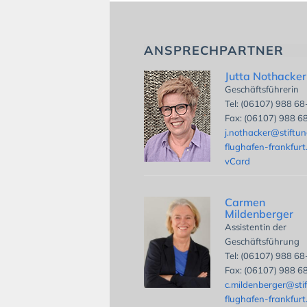
ANSPRECHPARTNER
Jutta Nothacker
Geschäftsführerin
Tel: (06107) 988 6
Fax: (06107) 988 6
j.nothacker@stiftu
flughafen-frankfurt
vCard
Carmen
Mildenberger
Assistentin der
Geschäftsführung
Tel: (06107) 988 6
Fax: (06107) 988 6
c.mildenberger@sti
flughafen-frankfurt