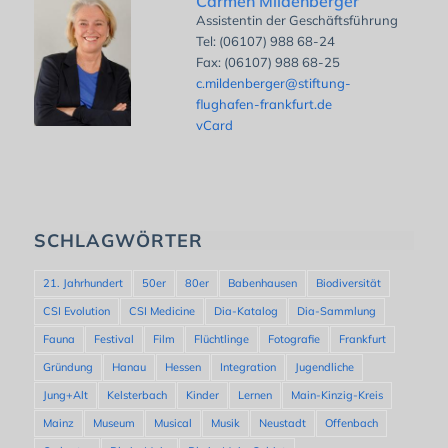
Carmen Mildenberger
Assistentin der Geschäftsführung
Tel: (06107) 988 68-24
Fax: (06107) 988 68-25
c.mildenberger@stiftung-
flughafen-frankfurt.de
vCard
SCHLAGWÖRTER
21. Jahrhundert
50er
80er
Babenhausen
Biodiversität
CSI Evolution
CSI Medicine
Dia-Katalog
Dia-Sammlung
Fauna
Festival
Film
Flüchtlinge
Fotografie
Frankfurt
Gründung
Hanau
Hessen
Integration
Jugendliche
Jung+Alt
Kelsterbach
Kinder
Lernen
Main-Kinzig-Kreis
Mainz
Museum
Musical
Musik
Neustadt
Offenbach