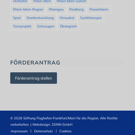
Orchester
Rhein-Main
Rhein-Main-Gebiet
Rhein-Main-Region
Rheingau
Riedberg
Rüsselsheim
Spiel
Stadtentwicklung
Streuobst
Suchttherapie
Tanzprojekt
Zeitzeugen
Ökologisch
FÖRDERANTRAG
Förderantrag stellen
© 2026 Stiftung Flughafen Frankfurt/Main für die Region. Alle Rechte
vorbehalten. | Webdesign:
2SINN GmbH
Impressum
Datenschutz
Cookies