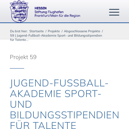
Du bist hier:
Startseite
/
Projekte
/
Abgeschlossene Projekte
/
59 | Jugend-Fußball-Akademie Sport- und Bildungsstipendien
für Talente...
Projekt 59
JUGEND-FUSSBALL-A
KADEMIE SPORT- U
ND B
ILDUNGSSTIPENDIEN F
ÜR TALENTE