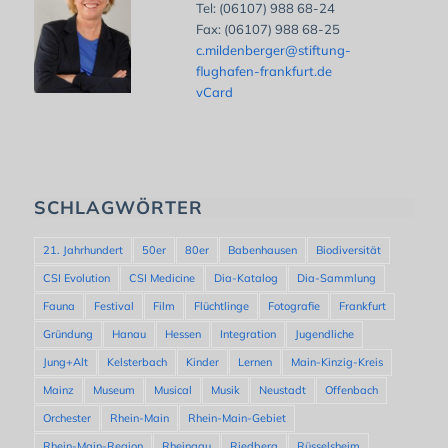
Tel: (06107) 988 68-24
Fax: (06107) 988 68-25
c.mildenberger@stiftung-
flughafen-frankfurt.de
vCard
SCHLAGWÖRTER
21. Jahrhundert
50er
80er
Babenhausen
Biodiversität
CSI Evolution
CSI Medicine
Dia-Katalog
Dia-Sammlung
Fauna
Festival
Film
Flüchtlinge
Fotografie
Frankfurt
Gründung
Hanau
Hessen
Integration
Jugendliche
Jung+Alt
Kelsterbach
Kinder
Lernen
Main-Kinzig-Kreis
Mainz
Museum
Musical
Musik
Neustadt
Offenbach
Orchester
Rhein-Main
Rhein-Main-Gebiet
Rhein-Main-Region
Rheingau
Riedberg
Rüsselsheim