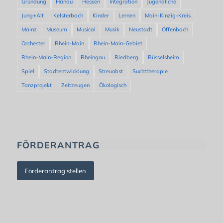
Gründung
Hanau
Hessen
Integration
Jugendliche
Jung+Alt
Kelsterbach
Kinder
Lernen
Main-Kinzig-Kreis
Mainz
Museum
Musical
Musik
Neustadt
Offenbach
Orchester
Rhein-Main
Rhein-Main-Gebiet
Rhein-Main-Region
Rheingau
Riedberg
Rüsselsheim
Spiel
Stadtentwicklung
Streuobst
Suchttherapie
Tanzprojekt
Zeitzeugen
Ökologisch
FÖRDERANTRAG
Förderantrag stellen