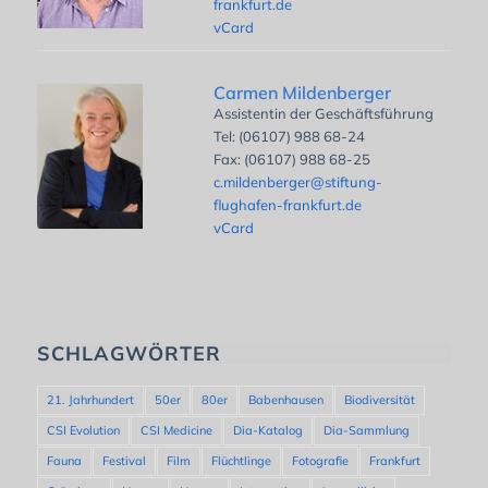
frankfurt.de
vCard
Carmen Mildenberger
Assistentin der Geschäftsführung
Tel: (06107) 988 68-24
Fax: (06107) 988 68-25
c.mildenberger@stiftung-
flughafen-frankfurt.de
vCard
SCHLAGWÖRTER
21. Jahrhundert
50er
80er
Babenhausen
Biodiversität
CSI Evolution
CSI Medicine
Dia-Katalog
Dia-Sammlung
Fauna
Festival
Film
Flüchtlinge
Fotografie
Frankfurt