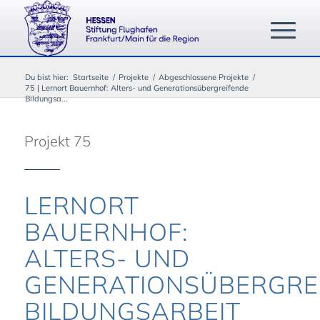
Du bist hier:
Startseite
/
Projekte
/
Abgeschlossene Projekte
/
75 | Lernort Bauernhof: Alters- und Generationsübergreifende
Bildungsa...
Projekt 75
LERNORT
BAUERNHOF:
ALTERS- UND
GENERATIONSÜBERGRE
BILDUNGSARBEIT