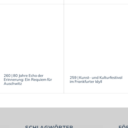
260 | 80 Jahre Echo der
259 | Kunst- und Kulturfestival
Erinnerung: Ein Requiem für
im Frankfurter Idyll
Auschwitz
SCHLAGWÖRTER
FÖ