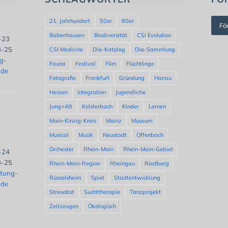
21. Jahrhundert
50er
80er
Fö
Babenhausen
Biodiversität
CSI Evolution
8-23
8-25
CSI Medicine
Dia-Katalog
Dia-Sammlung
ng-
Fauna
Festival
Film
Flüchtlinge
.de
Fotografie
Frankfurt
Gründung
Hanau
Hessen
Integration
Jugendliche
Jung+Alt
Kelsterbach
Kinder
Lernen
Main-Kinzig-Kreis
Mainz
Museum
Musical
Musik
Neustadt
Offenbach
Orchester
Rhein-Main
Rhein-Main-Gebiet
8-24
8-25
Rhein-Main-Region
Rheingau
Riedberg
ftung-
Rüsselsheim
Spiel
Stadtentwicklung
.de
Streuobst
Suchttherapie
Tanzprojekt
Zeitzeugen
Ökologisch