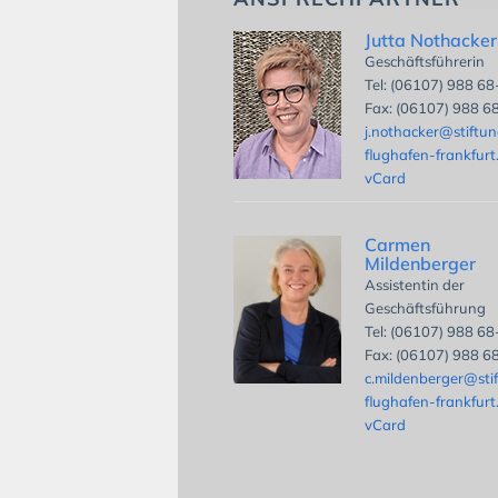
Jutta Nothacker
Geschäftsführerin
Tel: (06107) 988 6
Fax: (06107) 988 6
j.nothacker@stiftu
flughafen-frankfurt
vCard
Carmen
Mildenberger
Assistentin der
Geschäftsführung
Tel: (06107) 988 6
Fax: (06107) 988 6
c.mildenberger@sti
flughafen-frankfurt
vCard