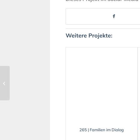
Weitere Projekte:
90 | „Zoopädagogik 2.0
– Neue
Informationsvermittlung
im Opel-Zoo&...
265 | Familien im Dialog