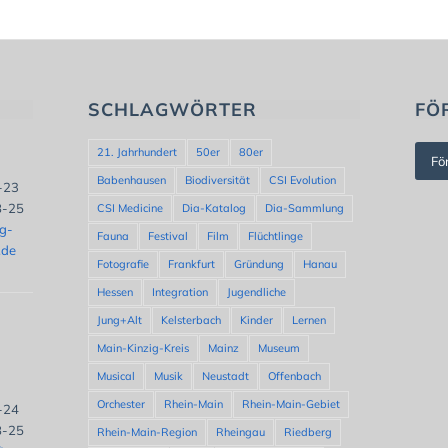
SCHLAGWÖRTER
FÖ
21. Jahrhundert
50er
80er
Fö
Babenhausen
Biodiversität
CSI Evolution
8-23
8-25
CSI Medicine
Dia-Katalog
Dia-Sammlung
ng-
Fauna
Festival
Film
Flüchtlinge
.de
Fotografie
Frankfurt
Gründung
Hanau
Hessen
Integration
Jugendliche
Jung+Alt
Kelsterbach
Kinder
Lernen
Main-Kinzig-Kreis
Mainz
Museum
Musical
Musik
Neustadt
Offenbach
Orchester
Rhein-Main
Rhein-Main-Gebiet
8-24
8-25
Rhein-Main-Region
Rheingau
Riedberg