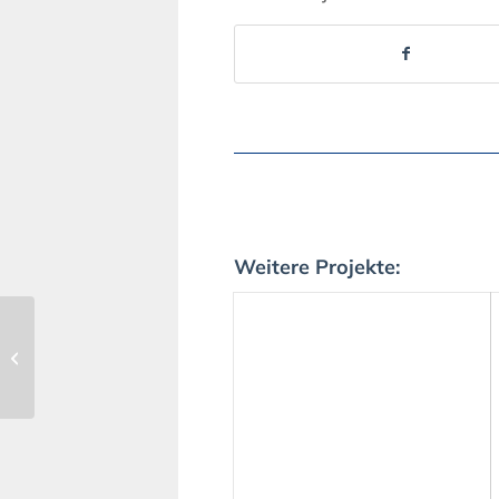
Weitere Projekte:
93 | Waldnaturschutz
im Main-Kinzig-Kreis
und im Bereich der
Stadt Hanau