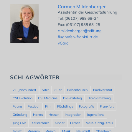
Carmen Mildenberger
Assistentin der Geschäftsführung
Tel: (06107) 988 68-24
Fax: (06107) 988 68-25
c.mildenberger@stiftung-
flughafen-frankfurt.de
vCard
SCHLAGWÖRTER
21. Jahrhundert
50er
80er
Babenhausen
Biodiversität
CSI Evolution
CSI Medicine
Dia-Katalog
Dia-Sammlung
Fauna
Festival
Film
Flüchtlinge
Fotografie
Frankfurt
Gründung
Hanau
Hessen
Integration
Jugendliche
Jung+Alt
Kelsterbach
Kinder
Lernen
Main-Kinzig-Kreis
Mainz
Museum
Musical
Musik
Neustadt
Offenbach