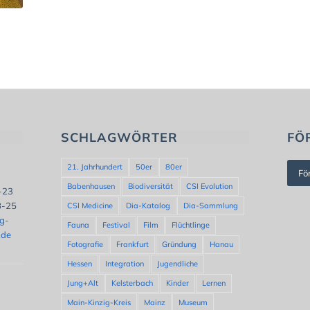
SCHLAGWÖRTER
FÖ
21. Jahrhundert
50er
80er
Fö
Babenhausen
Biodiversität
CSI Evolution
8-23
8-25
CSI Medicine
Dia-Katalog
Dia-Sammlung
ng-
Fauna
Festival
Film
Flüchtlinge
.de
Fotografie
Frankfurt
Gründung
Hanau
Hessen
Integration
Jugendliche
Jung+Alt
Kelsterbach
Kinder
Lernen
Main-Kinzig-Kreis
Mainz
Museum