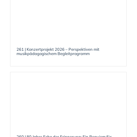
261 | Konzertprojekt 2026 – Perspektiven mit
musikpädagogischem Begleitprogramm
260 | 80 Jahre Echo der Erinnerung: Ein Requiem für