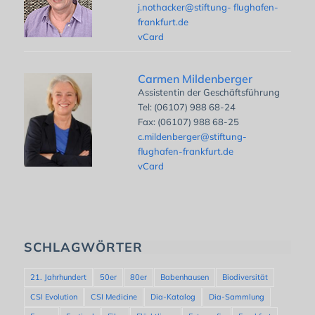
j.nothacker@stiftung- flughafen-
frankfurt.de
vCard
Carmen Mildenberger
Assistentin der Geschäftsführung
Tel: (06107) 988 68-24
Fax: (06107) 988 68-25
c.mildenberger@stiftung-
flughafen-frankfurt.de
vCard
SCHLAGWÖRTER
21. Jahrhundert
50er
80er
Babenhausen
Biodiversität
CSI Evolution
CSI Medicine
Dia-Katalog
Dia-Sammlung