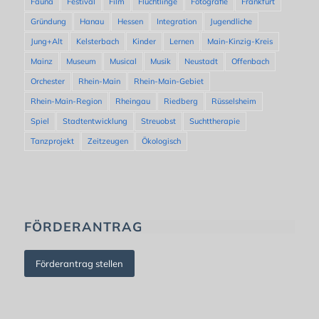
Fauna
Festival
Film
Flüchtlinge
Fotografie
Frankfurt
Gründung
Hanau
Hessen
Integration
Jugendliche
Jung+Alt
Kelsterbach
Kinder
Lernen
Main-Kinzig-Kreis
Mainz
Museum
Musical
Musik
Neustadt
Offenbach
Orchester
Rhein-Main
Rhein-Main-Gebiet
Rhein-Main-Region
Rheingau
Riedberg
Rüsselsheim
Spiel
Stadtentwicklung
Streuobst
Suchttherapie
Tanzprojekt
Zeitzeugen
Ökologisch
FÖRDERANTRAG
Förderantrag stellen