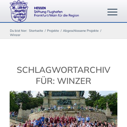
Du bist hier:
Startseite
/
Projekte
/
Abgeschlossene Projekte
/
Winzer
SCHLAGWORTARCHIV
FÜR:
WINZER