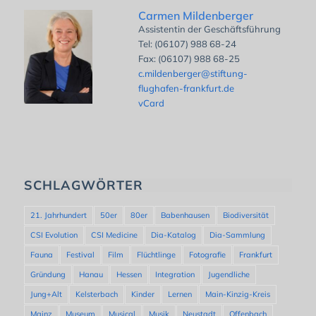
Carmen Mildenberger
Assistentin der Geschäftsführung
Tel: (06107) 988 68-24
Fax: (06107) 988 68-25
c.mildenberger@stiftung-
flughafen-frankfurt.de
vCard
SCHLAGWÖRTER
21. Jahrhundert
50er
80er
Babenhausen
Biodiversität
CSI Evolution
CSI Medicine
Dia-Katalog
Dia-Sammlung
Fauna
Festival
Film
Flüchtlinge
Fotografie
Frankfurt
Gründung
Hanau
Hessen
Integration
Jugendliche
Jung+Alt
Kelsterbach
Kinder
Lernen
Main-Kinzig-Kreis
Mainz
Museum
Musical
Musik
Neustadt
Offenbach